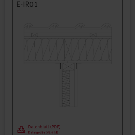
Regeldetail
E-IR01
Datenblatt (PDF)
Dateigröße 58,4 kB