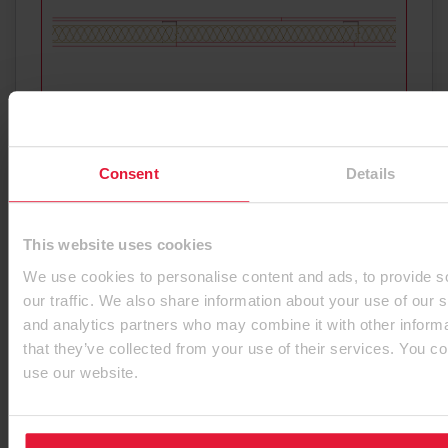
Systemdatenblatt (PDF)
Dateigröße 1,4 MB
Consent
Details
Feuerwiderstand: EI30
Verwendbarkeitsnachweis Feuer:
Klassifizierungsbericht KB 3.2/15-013-3
This website uses cookies
Anwendung: Nicht tragende Trennwand mit
We use cookies to personalise content and ads, to provide s
Ergo Board auf Metallständer 75/70
our traffic. We also share information about your use of our s
and analytics partners who may combine it with other informa
Wärmedämmung: Mineralwolle 40 kg/m³
that they’ve collected from your use of their services. You co
Details zur Konstruktion
use our website.