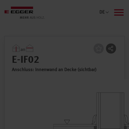
DE
Menü
an
Regeldetail
E-IF02
Anschluss: Innenwand an Decke (sichtbar)