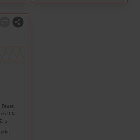
 Feuer:
ach DIN
Z. 2
rial