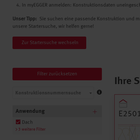
In myEGGER anmelden: Konstruktionsdaten uneingesch
Unser Tipp:
Sie suchen eine passende Konstruktion und m
unsere Startersuche,
wir helfen gerne!
Zur Startersuche wechseln
Filter zurücksetzen
Ihre 
Konstruktionsnummernsuche
Anwendung
Konst
E250
Dach
3 weitere Filter