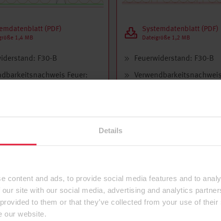
emdatenblatt (PDF)
Systemdatenblatt (PDF)
größe 1,4 MB
Dateigröße 1,2 MB
iderstand: F30-B
Feuerwiderstand: F30-B
dbarkeitsnachweis Feuer:
Verwendbarkeitsnachweis
iderstand F30-B nach DIN
Feuerwiderstand F30-B n
:2016,Tab.10.19, Z. 1
4102-4:2016,Tab.10.19, 
aterial: Dämmmaterial
Dämmmaterial: Dämmmate
l entflammbar
normal entflammbar
Details
orm: Flachdach
Dachform: Flachdach
zur Konstruktion
Details zur Konstruktion
e content and ads, to provide social media features and to analy
 our site with our social media, advertising and analytics partn
 provided to them or that they’ve collected from your use of their
e our website.