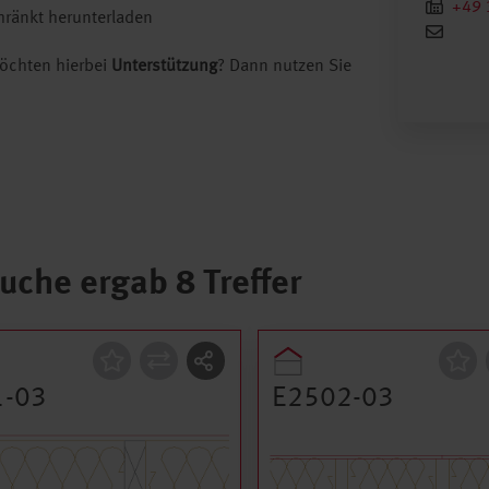
+49 
ränkt herunterladen
öchten hierbei
Unterstützung
? Dann nutzen Sie
Suche ergab 8 Treffer
ruktion
Konstruktion
1-03
E2502-03