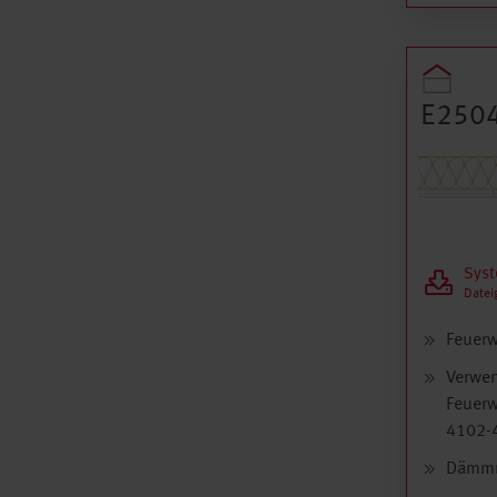
Konst
E250
Syst
Datei
Feuerw
Verwen
Feuerw
4102-4
Dämmma