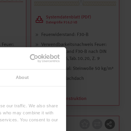
Systemdatenblatt (PDF)
Dateigröße 916,0 kB
Feuerwiderstand: F30-B
 Feuer:
Verwendbarkeitsnachweis Feuer:
ach DIN
Feuerwiderstand F30-B nach DIN
Z. 1
4102-4:2016,Tab.10.20, Z. 9
rial
Dämmmaterial: Steinwolle 50 kg/m³
About
Dachform: Flachdach
Details zur Konstruktion
se our traffic. We also share
ers who may combine it with
 services. You consent to our