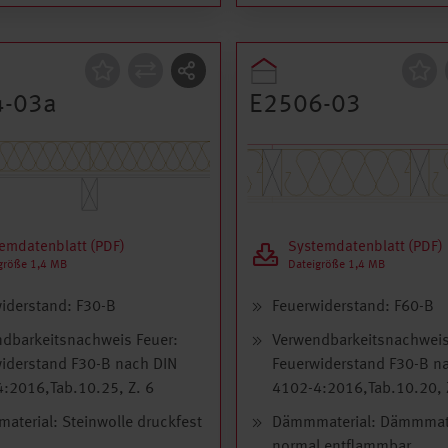
ruktion
Konstruktion
4-03a
E2506-03
emdatenblatt (PDF)
Systemdatenblatt (PDF)
größe 1,4 MB
Dateigröße 1,4 MB
iderstand: F30-B
Feuerwiderstand: F60-B
dbarkeitsnachweis Feuer:
Verwendbarkeitsnachweis
iderstand F30-B nach DIN
Feuerwiderstand F30-B n
:2016,Tab.10.25, Z. 6
4102-4:2016,Tab.10.20, 
terial: Steinwolle druckfest
Dämmmaterial: Dämmmate
normal entflammbar