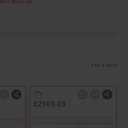
3841 301-61260
1 bis 8 von 8
Konstruktion
E2503-03